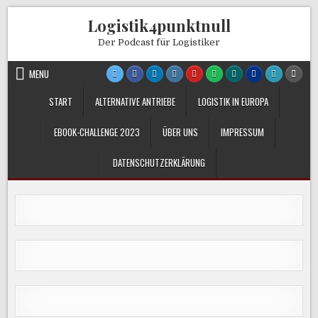
Skip
Logistik4punktnull
to
content
Der Podcast für Logistiker
MENU
START
ALTERNATIVE ANTRIEBE
LOGISTIK IN EUROPA
EBOOK-CHALLENGE 2023
ÜBER UNS
IMPRESSUM
DATENSCHUTZERKLÄRUNG