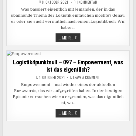
BEISPIEL
ZU
8. OKTOBER 2021
1 KOMMENTAR
SCHWEIZ
LOGISTIK4PUNKTNULL
–
Was passiert eigentlich mit jemanden, der in das
098
spannende Thema der Logistik eintauchen möchte? Genau,
–
DIE
er oder sie sucht vermutlich nach einem Logistikbuch. Wir
5
BESTEN
haben…
LOGISTIKBÜCHER
LOGISTIK4PUNKTNULL
... MEHR...
–
098
–
DIE
5
BESTEN
Logistik4punktnull – 097 – Empowerment, was
LOGISTIKBÜCHER
ist das eigentlich?
ON
1. OKTOBER 2021
LEAVE A COMMENT
LOGISTIK4PUNKTNULL
–
Empowerment – mal wieder eines der aktuellen
097
Buzzwords, das wir aufgegriffen haben. In der heutigen
–
EMPOWERMENT,
Episode versuchen wir zu ergründen, was das eigentlich
WAS
IST
ist, wo…
DAS
EIGENTLICH?
LOGISTIK4PUNKTNULL
... MEHR...
–
097
–
EMPOWERMENT,
WAS