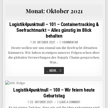
Monat:
Oktober 2021
Logistik4punktnull – 101 – Containertracking &
Seefrachtmarkt – Alles günstig im Blick
behalten
ZU
29. OKTOBER 2021
1 KOMMENTAR
LOGISTIK4PUNKTNULL
–
Heute wollen wir uns einmal um die Seefracht-Situation
101
kümmern. Wir haben in einigen unserer Folgen schon über
–
CONTAINERTRACKING
die globalen Verwerfungen der Supply Chains gesprochen.
&
SEEFRACHTMARKT
Was…
–
ALLES
LOGISTIK4PUNKTNULL
... MEHR...
GÜNSTIG
–
IM
101
BLICK
–
BEHALTEN
CONTAINERTRACKING
&
SEEFRACHTMARKT
Logistik4punktnull – 100 – Wir feiern heute
–
Geburtstag
ALLES
GÜNSTIG
IM
ON
22. OKTOBER 2021
LEAVE A COMMENT
BLICK
LOGISTIK4PUNKTNULL
BEHALTEN
–
Es ist einige Zeit her, dass wir auf die Idee gekommen sind