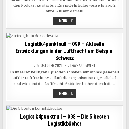
100
den Podcast zu starten. Es sind ehrlicherweise knapp 2
–
WIR
Jahre. Als wir damals…
FEIERN
HEUTE
GEBURTSTAG
LOGISTIK4PUNKTNULL
... MEHR...
–
100
–
WIR
FEIERN
HEUTE
Logistik4punktnull – 099 – Aktuelle
GEBURTSTAG
Entwicklungen in der Luftfracht am Beispiel
Schweiz
ON
15. OKTOBER 2021
LEAVE A COMMENT
LOGISTIK4PUNKTNULL
–
In unserer heutigen Episoden schauen wir einmal generell
099
auf die Luftfracht. Wie läuft die Organisation eigentlich ab
–
AKTUELLE
und wie sind die Luftfracht-Anbieter bisher durch die…
ENTWICKLUNGEN
IN
DER
LOGISTIK4PUNKTNULL
... MEHR...
LUFTFRACHT
–
AM
099
BEISPIEL
–
SCHWEIZ
AKTUELLE
ENTWICKLUNGEN
IN
Logistik4punktnull – 098 – Die 5 besten
DER
Logistikbücher
LUFTFRACHT
AM