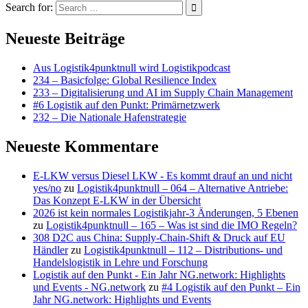
Search for:
Neueste Beiträge
Aus Logistik4punktnull wird Logistikpodcast
234 – Basicfolge: Global Resilience Index
233 – Digitalisierung und AI im Supply Chain Management
#6 Logistik auf den Punkt: Primärnetzwerk
232 – Die Nationale Hafenstrategie
Neueste Kommentare
E-LKW versus Diesel LKW - Es kommt drauf an und nicht
yes/no
zu
Logistik4punktnull – 064 – Alternative Antriebe:
Das Konzept E-LKW in der Übersicht
2026 ist kein normales Logistikjahr-3 Änderungen, 5 Ebenen
zu
Logistik4punktnull – 165 – Was ist sind die IMO Regeln?
308 D2C aus China: Supply-Chain-Shift & Druck auf EU
Händler
zu
Logistik4punktnull – 112 – Distributions- und
Handelslogistik in Lehre und Forschung
Logistik auf den Punkt - Ein Jahr NG.network: Highlights
und Events - NG.network
zu
#4 Logistik auf den Punkt – Ein
Jahr NG.network: Highlights und Events