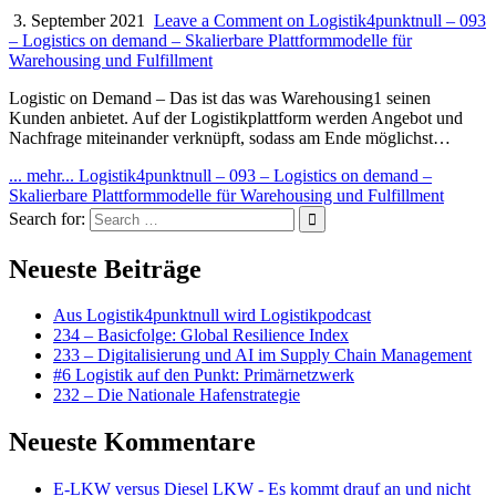
3. September 2021
Leave a Comment
on Logistik4punktnull – 093
– Logistics on demand – Skalierbare Plattformmodelle für
Warehousing und Fulfillment
Logistic on Demand – Das ist das was Warehousing1 seinen
Kunden anbietet. Auf der Logistikplattform werden Angebot und
Nachfrage miteinander verknüpft, sodass am Ende möglichst…
... mehr...
Logistik4punktnull – 093 – Logistics on demand –
Skalierbare Plattformmodelle für Warehousing und Fulfillment
Search for:
Neueste Beiträge
Aus Logistik4punktnull wird Logistikpodcast
234 – Basicfolge: Global Resilience Index
233 – Digitalisierung und AI im Supply Chain Management
#6 Logistik auf den Punkt: Primärnetzwerk
232 – Die Nationale Hafenstrategie
Neueste Kommentare
E-LKW versus Diesel LKW - Es kommt drauf an und nicht