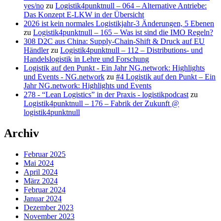
yes/no
zu
Logistik4punktnull – 064 – Alternative Antriebe:
Das Konzept E-LKW in der Übersicht
2026 ist kein normales Logistikjahr-3 Änderungen, 5 Ebenen
zu
Logistik4punktnull – 165 – Was ist sind die IMO Regeln?
308 D2C aus China: Supply-Chain-Shift & Druck auf EU
Händler
zu
Logistik4punktnull – 112 – Distributions- und
Handelslogistik in Lehre und Forschung
Logistik auf den Punkt - Ein Jahr NG.network: Highlights
und Events - NG.network
zu
#4 Logistik auf den Punkt – Ein
Jahr NG.network: Highlights und Events
278 - “Lean Logistics” in der Praxis - logistikpodcast
zu
Logistik4punktnull – 176 – Fabrik der Zukunft @
logistik4punktnull
Archiv
Februar 2025
Mai 2024
April 2024
März 2024
Februar 2024
Januar 2024
Dezember 2023
November 2023