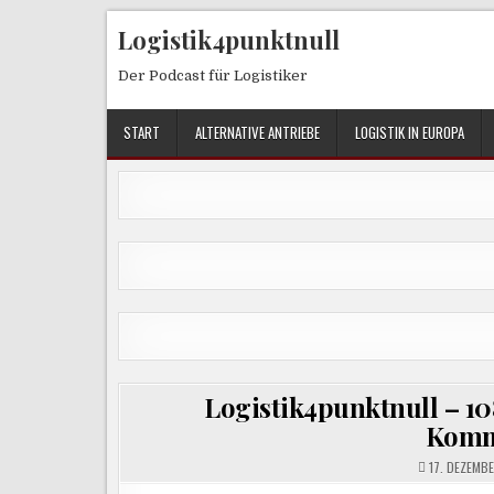
Skip
Logistik4punktnull
to
content
Der Podcast für Logistiker
START
ALTERNATIVE ANTRIEBE
LOGISTIK IN EUROPA
Logistik4punktnull – 10
Komm
17. DEZEMB