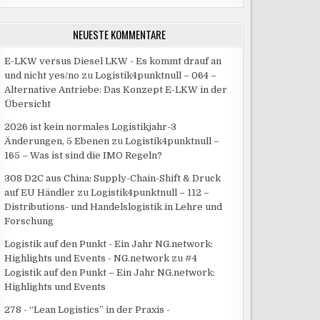
NEUESTE KOMMENTARE
E-LKW versus Diesel LKW - Es kommt drauf an
und nicht yes/no
zu
Logistik4punktnull – 064 –
Alternative Antriebe: Das Konzept E-LKW in der
Übersicht
2026 ist kein normales Logistikjahr-3
Änderungen, 5 Ebenen
zu
Logistik4punktnull –
165 – Was ist sind die IMO Regeln?
308 D2C aus China: Supply-Chain-Shift & Druck
auf EU Händler
zu
Logistik4punktnull – 112 –
Distributions- und Handelslogistik in Lehre und
Forschung
Logistik auf den Punkt - Ein Jahr NG.network:
Highlights und Events - NG.network
zu
#4
Logistik auf den Punkt – Ein Jahr NG.network:
Highlights und Events
278 - “Lean Logistics” in der Praxis -