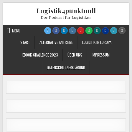
Skip
Logistik4punktnull
to
content
Der Podcast für Logistiker
MENU
START
ALTERNATIVE ANTRIEBE
LOGISTIK IN EUROPA
EBOOK-CHALLENGE 2023
ÜBER UNS
IMPRESSUM
DATENSCHUTZERKLÄRUNG