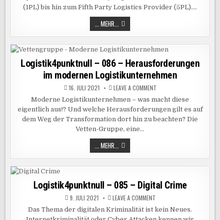
DIE
(1PL) bis hin zum Fifth Party Logistics Provider (5PL)….
BEDEUTUNG
VON
1PL
LOGISTIK4PUNKTNULL
... MEHR...
BIS
–
5PL-
087
LOGISTIK
–
DIE
BEDEUTUNG
VON
Logistik4punktnull – 086 – Herausforderungen
1PL
im modernen Logistikunternehmen
BIS
5PL-
LOGISTIK
ON
16. JULI 2021
LEAVE A COMMENT
LOGISTIK4PUNKTNULL
–
Moderne Logistikunternehmen – was macht diese
086
eigentlich aus!? Und welche Herausforderungen gilt es auf
–
HERAUSFORDERUNGEN
dem Weg der Transformation dort hin zu beachten? Die
IM
MODERNEN
Vetten-Gruppe, eine…
LOGISTIKUNTERNEHMEN
LOGISTIK4PUNKTNULL
... MEHR...
–
086
–
HERAUSFORDERUNGEN
IM
MODERNEN
Logistik4punktnull – 085 – Digital Crime
LOGISTIKUNTERNEHMEN
ON
9. JULI 2021
LEAVE A COMMENT
LOGISTIK4PUNKTNULL
–
Das Thema der digitalen Kriminalität ist kein Neues.
085
Internetkriminalität oder Cyber Attacken kennen wir