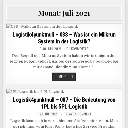
Monat:
Juli 2021
Logistik4punktnull – 088 – Was ist ein Milkrun
System in der Logistik?
ZU
30. JULI 2021
1 KOMMENTAR
LOGISTIK4PUNKTNULL
–
Den Begriff des Milkrun System haben wir in einigen der
088
letzten Folgen gehört, u.a. bei der powered by board-Folge
–
WAS
mit Arnaud Blondin zum Thema ”…
IST
EIN
MILKRUN
LOGISTIK4PUNKTNULL
... MEHR...
SYSTEM
–
IN
088
DER
–
LOGISTIK?
WAS
IST
EIN
Logistik4punktnull – 087 – Die Bedeutung von
MILKRUN
1PL bis 5PL-Logistik
SYSTEM
IN
DER
ON
23. JULI 2021
LEAVE A COMMENT
LOGISTIK?
LOGISTIK4PUNKTNULL
–
Logistik lässt sich in verschiedene Stufen unterteilen. Man
087
spricht hier vom First Party Logistics Service Provider
–