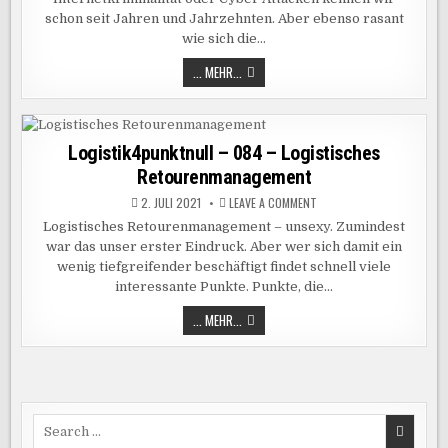
–
DIGITAL
schon seit Jahren und Jahrzehnten. Aber ebenso rasant
CRIME
wie sich die…
LOGISTIK4PUNKTNULL
... MEHR...
–
085
–
DIGITAL
CRIME
Logistik4punktnull – 084 – Logistisches
Retourenmanagement
ON
2. JULI 2021
LEAVE A COMMENT
LOGISTIK4PUNKTNULL
–
Logistisches Retourenmanagement – unsexy. Zumindest
084
war das unser erster Eindruck. Aber wer sich damit ein
–
LOGISTISCHES
wenig tiefgreifender beschäftigt findet schnell viele
RETOURENMANAGEMENT
interessante Punkte. Punkte, die…
LOGISTIK4PUNKTNULL
... MEHR...
–
084
–
LOGISTISCHES
RETOURENMANAGEMENT
Search
for: