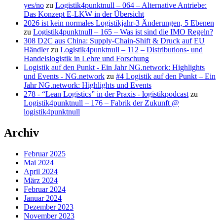
yes/no
zu
Logistik4punktnull – 064 – Alternative Antriebe:
Das Konzept E-LKW in der Übersicht
2026 ist kein normales Logistikjahr-3 Änderungen, 5 Ebenen
zu
Logistik4punktnull – 165 – Was ist sind die IMO Regeln?
308 D2C aus China: Supply-Chain-Shift & Druck auf EU
Händler
zu
Logistik4punktnull – 112 – Distributions- und
Handelslogistik in Lehre und Forschung
Logistik auf den Punkt - Ein Jahr NG.network: Highlights
und Events - NG.network
zu
#4 Logistik auf den Punkt – Ein
Jahr NG.network: Highlights und Events
278 - “Lean Logistics” in der Praxis - logistikpodcast
zu
Logistik4punktnull – 176 – Fabrik der Zukunft @
logistik4punktnull
Archiv
Februar 2025
Mai 2024
April 2024
März 2024
Februar 2024
Januar 2024
Dezember 2023
November 2023