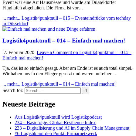
Event war eine Art Hausmesse und wurde am Düsseldorfer
Flughafen abgehalten. Die Firma ist vor…
... mehr...
Logistik4punktnull – 015 – Eventeindrücke vom techday
in Düsseldorf
Logistik4punktnull – 014 – Einfach mal machen!
7. Februar 2020
Leave a Comment
on Logistik4punktnull – 014 –
Einfach mal machen!
Tja, das ist so einfach gesagt. Aber am Ende ist es auch total simpel.
Wir haben uns in den Flieger gesetzt und waren auf einer…
... mehr...
Logistik4punktnull – 014 – Einfach mal machen!
Search for:
Neueste Beiträge
Aus Logistik4punktnull wird Logistikpodcast
234 – Basicfolge: Global Resilience Index
233 – Digitalisierung und AI im Supply Chain Management
#6 Logistik auf den Punkt: Primärnetzwerk