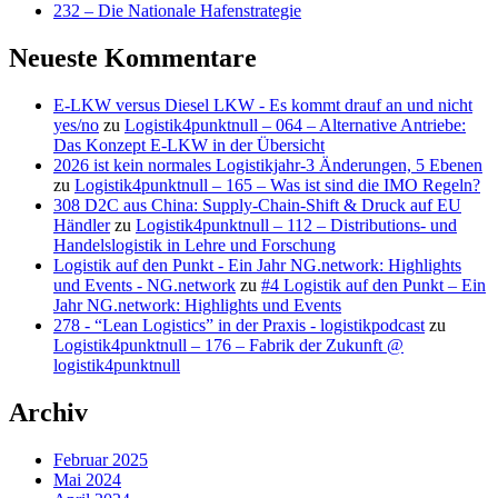
232 – Die Nationale Hafenstrategie
Neueste Kommentare
E-LKW versus Diesel LKW - Es kommt drauf an und nicht
yes/no
zu
Logistik4punktnull – 064 – Alternative Antriebe:
Das Konzept E-LKW in der Übersicht
2026 ist kein normales Logistikjahr-3 Änderungen, 5 Ebenen
zu
Logistik4punktnull – 165 – Was ist sind die IMO Regeln?
308 D2C aus China: Supply-Chain-Shift & Druck auf EU
Händler
zu
Logistik4punktnull – 112 – Distributions- und
Handelslogistik in Lehre und Forschung
Logistik auf den Punkt - Ein Jahr NG.network: Highlights
und Events - NG.network
zu
#4 Logistik auf den Punkt – Ein
Jahr NG.network: Highlights und Events
278 - “Lean Logistics” in der Praxis - logistikpodcast
zu
Logistik4punktnull – 176 – Fabrik der Zukunft @
logistik4punktnull
Archiv
Februar 2025
Mai 2024