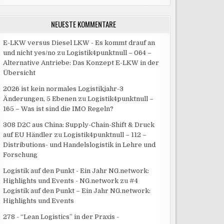
NEUESTE KOMMENTARE
L
E-LKW versus Diesel LKW - Es kommt drauf an
und nicht yes/no
zu
Logistik4punktnull – 064 –
Alternative Antriebe: Das Konzept E-LKW in der
Übersicht
2026 ist kein normales Logistikjahr-3
Änderungen, 5 Ebenen
zu
Logistik4punktnull –
165 – Was ist sind die IMO Regeln?
308 D2C aus China: Supply-Chain-Shift & Druck
auf EU Händler
zu
Logistik4punktnull – 112 –
Distributions- und Handelslogistik in Lehre und
Forschung
Logistik auf den Punkt - Ein Jahr NG.network:
Highlights und Events - NG.network
zu
#4
Logistik auf den Punkt – Ein Jahr NG.network:
Highlights und Events
278 - “Lean Logistics” in der Praxis -