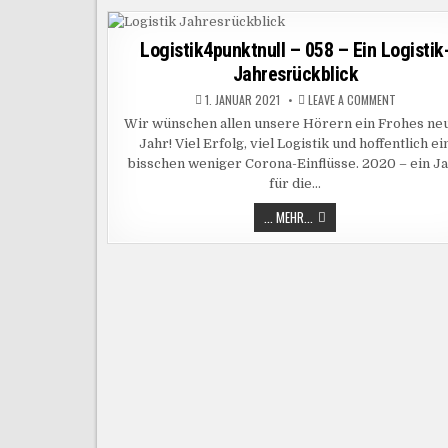
–
WAS
IST
BESCHAFFUNGSLOGISTIK?
Logistik4punktnull – 058 – Ein Logistik
Jahresrückblick
ON
1. JANUAR 2021
LEAVE A COMMENT
LOGISTIK
–
Wir wünschen allen unsere Hörern ein Frohes ne
058
Jahr! Viel Erfolg, viel Logistik und hoffentlich ei
–
EIN
bisschen weniger Corona-Einflüsse. 2020 – ein J
LOGISTIK-
JAHRESRÜ
für die…
LOGISTIK4PUNKTNULL
... MEHR...
–
058
–
EIN
LOGISTIK-
JAHRESRÜCKBLICK