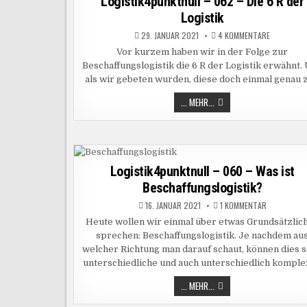
Logistik4punktnull – 062 – Die 6 R der
Logistik
ZU
29. JANUAR 2021
4 KOMMENTARE
LOGISTIK
–
Vor kurzem haben wir in der Folge zur
062
Beschaffungslogistik die 6 R der Logistik erwähnt.
–
DIE
als wir gebeten wurden, diese doch einmal genau 
6
R
DER
LOGISTIK4PUNKTNULL
... MEHR...
LOGISTIK
–
062
–
DIE
6
R
DER
Logistik4punktnull – 060 – Was ist
LOGISTIK
Beschaffungslogistik?
ZU
16. JANUAR 2021
1 KOMMENTAR
LOGISTIK4
–
Heute wollen wir einmal über etwas Grundsätzlic
060
sprechen: Beschaffungslogistik. Je nachdem au
–
WAS
welcher Richtung man darauf schaut, können dies 
IST
BESCHAFFU
unterschiedliche und auch unterschiedlich kompl
LOGISTIK4PUNKTNULL
... MEHR...
–
060