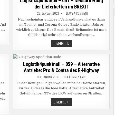
Logistik4punktnull – 061 – Neusortierung
der Lieferketten im BREXIT
ON
22. JANUAR 2021
LEAVE A COMMENT
4PUNKTNULL
LOGISTIK4PUNKTNUL
–
Nach scheinbar endlosen Verhandlungen hat es dann
061
 Und
im Trump- und Corona-Getöse Ende letzten Jahres
–
NEUSORTIERUNG
zu…
wirklich geklappt: Der Brexit. Groß-Britannien ist nach
DER
LIEFERKETTEN
(beidseitig) sehr zähen Verhandlungen…
IM
BREXIT
LOGISTIK4PUNKTNULL
... MEHR...
–
061
–
NEUSORTIERUNG
DER
LIEFERKETTEN
Logistik4punktnull – 059 – Alternative
IM
Antriebe: Pro & Contra des E-Highway
BREXIT
ZU
8. JANUAR 2021
4 KOMMENTARE
PUNKTNULL
LOGISTIK4PUNKTNULL
–
hes
In der heutigen Folgen wollen mit einer Serie starten,
059
s
zu der Andreas die Idee hatte: Alternative Antriebe!
–
ALTERNATIVE
sehr
Gefühlt fahren 99% der LKW auf unseren Straßen…
ANTRIEBE:
NGSLOGISTIK?
PRO
exe…
&
LOGISTIK4PUNKTNULL
... MEHR...
CONTRA
–
DES
059
E-
–
HIGHWAY