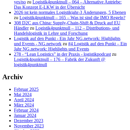
yes/no
zu
Logistik4punktnull – 064 – Alternative Antriebe:
Das Konzept E-LKW in der Übersicht
2026 ist kein normales Logistikjahr-3 Änderungen, 5 Ebenen
zu
Logistik4punktnull – 165 – Was ist sind die IMO Regeln?
308 D2C aus China: Supply-Chain-Shift & Druck auf EU
Händler
zu
Logistik4punktnull – 112 – Distributions- und
Handelslogistik in Lehre und Forschung
Logistik auf den Punkt - Ein Jahr NG.network: Highlights
und Events - NG.network
zu
#4 Logistik auf den Punkt – Ein
Jahr NG.network: Highlights und Events
278 - “Lean Logistics” in der Praxis - logistikpodcast
zu
Logistik4punktnull – 176 – Fabrik der Zukunft @
logistik4punktnull
Archiv
Februar 2025
Mai 2024
April 2024
März 2024
Februar 2024
Januar 2024
Dezember 2023
November 2023