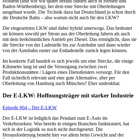
Holstein (und wie wir später heraus fanden auch in Hessen und
Baden-Würthemberg), bei dem eine Strecke mit Oberleitungen
ausgebaut wurde. Die Technik dazu hat Deutschland ja schon durch
die Deutsche Bahn – also warum nicht auch für den LKW?
Die eingesetzten LKW sind dabei hybrid unterwegs. Das bedeutet
sie können sowohl per Strom aus der Oberleitung fahren als auch
mit dem herkömmlichen Antrieb per Diesel. Das ermöglicht, dass sie
die Strecke von der Ladestelle bis zur Autobahn und dann wieder
von der Autobahn runter zur Entladestelle zurück legen können.
Im konkrete Fall handelt es sich jeweils um eine Strecke, die einige
Kilometer lang ist und die Versorgung zwischen zwei
Produktionsstätten / Lägern eines Dienstleisters versorgt. Für den
Fall sicherlich relevant und eine gute Alternative, aber per
Oberleitung von Hamburg nach München? Eher undenkbar.
Der E-LKW: Hoffnungsträger mit starker Industrie
Episode #64 – Der E-LKW
Der E-LKW ist lediglich das Pendant zum E-Auto im
Verkehrssektor. Was bereits in einigen Branchen funktioniert, hat
sich in der Logistik so noch nicht durchgesetzt. Die
Herausforderung besteht hier vor allem beim Gewicht und der