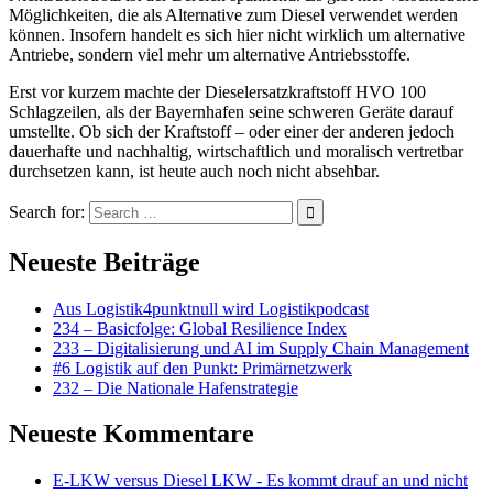
Möglichkeiten, die als Alternative zum Diesel verwendet werden
können. Insofern handelt es sich hier nicht wirklich um alternative
Antriebe, sondern viel mehr um alternative Antriebsstoffe.
Erst vor kurzem machte der Dieselersatzkraftstoff HVO 100
Schlagzeilen, als der Bayernhafen seine schweren Geräte darauf
umstellte. Ob sich der Kraftstoff – oder einer der anderen jedoch
dauerhafte und nachhaltig, wirtschaftlich und moralisch vertretbar
durchsetzen kann, ist heute auch noch nicht absehbar.
Search for:
Neueste Beiträge
Aus Logistik4punktnull wird Logistikpodcast
234 – Basicfolge: Global Resilience Index
233 – Digitalisierung und AI im Supply Chain Management
#6 Logistik auf den Punkt: Primärnetzwerk
232 – Die Nationale Hafenstrategie
Neueste Kommentare
E-LKW versus Diesel LKW - Es kommt drauf an und nicht