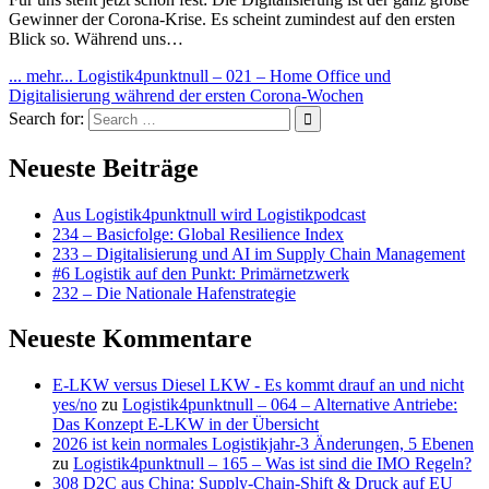
Gewinner der Corona-Krise. Es scheint zumindest auf den ersten
Blick so. Während uns…
... mehr...
Logistik4punktnull – 021 – Home Office und
Digitalisierung während der ersten Corona-Wochen
Search for:
Neueste Beiträge
Aus Logistik4punktnull wird Logistikpodcast
234 – Basicfolge: Global Resilience Index
233 – Digitalisierung und AI im Supply Chain Management
#6 Logistik auf den Punkt: Primärnetzwerk
232 – Die Nationale Hafenstrategie
Neueste Kommentare
E-LKW versus Diesel LKW - Es kommt drauf an und nicht
yes/no
zu
Logistik4punktnull – 064 – Alternative Antriebe:
Das Konzept E-LKW in der Übersicht
2026 ist kein normales Logistikjahr-3 Änderungen, 5 Ebenen
zu
Logistik4punktnull – 165 – Was ist sind die IMO Regeln?
308 D2C aus China: Supply-Chain-Shift & Druck auf EU