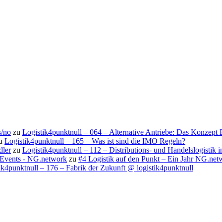
s/no
zu
Logistik4punktnull – 064 – Alternative Antriebe: Das Konzept
u
Logistik4punktnull – 165 – Was ist sind die IMO Regeln?
dler
zu
Logistik4punktnull – 112 – Distributions- und Handelslogistik
d Events - NG.network
zu
#4 Logistik auf den Punkt – Ein Jahr NG.net
ik4punktnull – 176 – Fabrik der Zukunft @ logistik4punktnull