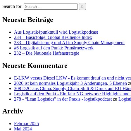
Search for:
Neueste Beiträge
Aus Logistik4punktnull wird Logistikpodcast
234 – Basicfolge: Global Resilience Index
233 – Digitalisierung und AI im Supply Chain Management
#6 Logistik auf den Punkt: Primärnetzwerk
232 – Die Nationale Hafenstrategie
Neueste Kommentare
E-LKW versus Diesel LKW - Es kommt drauf an und nicht ye
2026 ist kein normales Logistikjahr-3 Änderungen, 5 Ebenen
z
308 D2C aus China: Supply-Chain-Shift & Druck auf EU Hän
Logistik auf den Punkt - Ein Jahr NG.network: Highlights un
278 - “Lean Logistics” in der Praxis - logistikpodcast
zu
Logist
Archiv
Februar 2025
Mai 2024