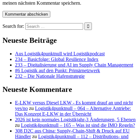
meinen nächsten Kommentar speichern.
Search for:
Neueste Beiträge
Aus Logistik4punktnull wird Logistikpodcast
234 – Basicfolge: Global Resilience Index
233 – Digitalisierung und AI im Supply Chain Management
#6 Logistik auf den Punkt: Primärnetzwerk
232 – Die Nationale Hafenstrategie
Neueste Kommentare
E-LKW versus Diesel LKW - Es kommt drauf an und nicht
yes/no
zu
Logistik4punktnull – 064 – Alternative Antriebe:
Das Konzept E-LKW in der Übersicht
2026 ist kein normales Logistikjahr-3 Änderungen, 5 Ebenen
zu
Logistik4punktnull – 165 – Was ist sind die IMO Regeln?
308 D2C aus China: Supply-Chain-Shift & Druck auf EU
Händler
zu
Logistik4punktnull – 112 – Distributions- und