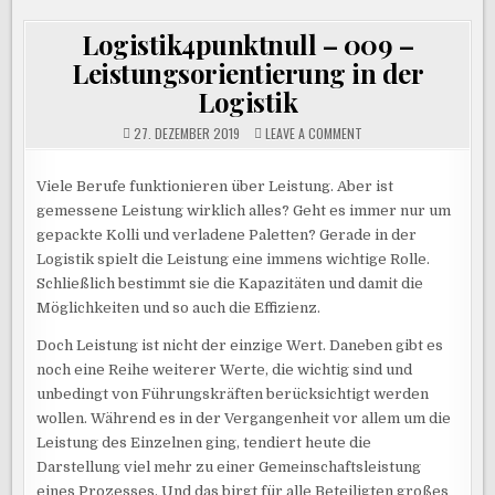
Logistik4punktnull – 009 –
Leistungsorientierung in der
Logistik
ON
27. DEZEMBER 2019
LEAVE A COMMENT
LOGISTIK4PUNKTNULL
–
009
–
Viele Berufe funktionieren über Leistung. Aber ist
LEISTUNGSORIENTIERUN
gemessene Leistung wirklich alles? Geht es immer nur um
IN
DER
gepackte Kolli und verladene Paletten? Gerade in der
LOGISTIK
Logistik spielt die Leistung eine immens wichtige Rolle.
Schließlich bestimmt sie die Kapazitäten und damit die
Möglichkeiten und so auch die Effizienz.
Doch Leistung ist nicht der einzige Wert. Daneben gibt es
noch eine Reihe weiterer Werte, die wichtig sind und
unbedingt von Führungskräften berücksichtigt werden
wollen. Während es in der Vergangenheit vor allem um die
Leistung des Einzelnen ging, tendiert heute die
Darstellung viel mehr zu einer Gemeinschaftsleistung
eines Prozesses. Und das birgt für alle Beteiligten großes