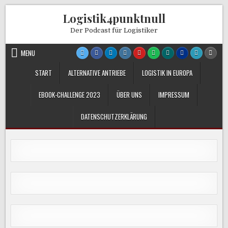
Skip
Logistik4punktnull
to
content
Der Podcast für Logistiker
MENU
START
ALTERNATIVE ANTRIEBE
LOGISTIK IN EUROPA
EBOOK-CHALLENGE 2023
ÜBER UNS
IMPRESSUM
DATENSCHUTZERKLÄRUNG