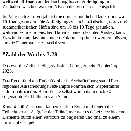
weltweit 58 Tage von der Buchung bis zur Abfertigung im
Zielhafen, was in etwa dem Niveau des Vorquartals entspricht.
Im Vergleich zum Vorjahr ist die durchschnittliche Dauer um etwa
10 Tage gesunken. Die Abfertigungszeiten in asiatischen, nord- und
südamerikanischen Häfen sind um 10 bis 18 Tage gesunken,
während es in europäischen Häfen zu einem leichten Anstieg kam.
Es wird betont, dass nun andere Faktoren optimiert werden müssen,
um die Dauer weiter zu verkürzen.
#Zahl der Woche: 3:28
Das war die Zeit des Siegers Joshua Glöggler beim StaplerCup
2023.
Das Event fand am Ende Oktober in Aschaffenburg statt. Über
regionale Ausscheidungswettkämpfe konnten sich Staplerfahrer
dafür qualifizieren. Beim Finale selbst waren dann noch 80
sogenannte Forkliftheroes am Stand.
Rund 4.500 Zuschauer kamen zu dem Event und feuern die
Teilnehmer an. Aufgabe der Teilnehmer war es dabei verschiedene
Elemente durch einen Parcours zu bugsieren und final zu einem
Turm aufzustapeln.