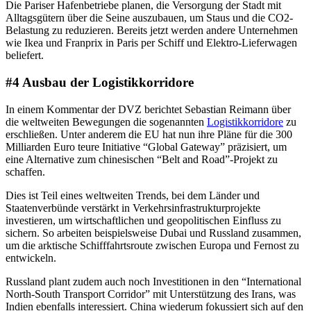
Die Pariser Hafenbetriebe planen, die Versorgung der Stadt mit
Alltagsgütern über die Seine auszubauen, um Staus und die CO2-
Belastung zu reduzieren. Bereits jetzt werden andere Unternehmen
wie Ikea und Franprix in Paris per Schiff und Elektro-Lieferwagen
beliefert.
#4 Ausbau der Logistikkorridore
In einem Kommentar der DVZ berichtet Sebastian Reimann über
die weltweiten Bewegungen die sogenannten
Logistikkorridore
zu
erschließen. Unter anderem die EU hat nun ihre Pläne für die 300
Milliarden Euro teure Initiative “Global Gateway” präzisiert, um
eine Alternative zum chinesischen “Belt and Road”-Projekt zu
schaffen.
Dies ist Teil eines weltweiten Trends, bei dem Länder und
Staatenverbünde verstärkt in Verkehrsinfrastrukturprojekte
investieren, um wirtschaftlichen und geopolitischen Einfluss zu
sichern. So arbeiten beispielsweise Dubai und Russland zusammen,
um die arktische Schifffahrtsroute zwischen Europa und Fernost zu
entwickeln.
Russland plant zudem auch noch Investitionen in den “International
North-South Transport Corridor” mit Unterstützung des Irans, was
Indien ebenfalls interessiert. China wiederum fokussiert sich auf den