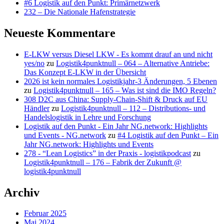
#6 Logistik auf den Punkt: Primärnetzwerk
232 – Die Nationale Hafenstrategie
Neueste Kommentare
E-LKW versus Diesel LKW - Es kommt drauf an und nicht
yes/no
zu
Logistik4punktnull – 064 – Alternative Antriebe:
Das Konzept E-LKW in der Übersicht
2026 ist kein normales Logistikjahr-3 Änderungen, 5 Ebenen
zu
Logistik4punktnull – 165 – Was ist sind die IMO Regeln?
308 D2C aus China: Supply-Chain-Shift & Druck auf EU
Händler
zu
Logistik4punktnull – 112 – Distributions- und
Handelslogistik in Lehre und Forschung
Logistik auf den Punkt - Ein Jahr NG.network: Highlights
und Events - NG.network
zu
#4 Logistik auf den Punkt – Ein
Jahr NG.network: Highlights und Events
278 - “Lean Logistics” in der Praxis - logistikpodcast
zu
Logistik4punktnull – 176 – Fabrik der Zukunft @
logistik4punktnull
Archiv
Februar 2025
Mai 2024