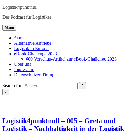
Skip
Logistik4punktnull
to
Der Podcast für Logistiker
content
Menu
Start
Alternative Antriebe
Logistik in Europa
eBook-Challenge 2023
#00 Vorschau-Artikel zur eBook-Challenge 2023
Über uns
Impressum
Datenschutzerklärung
Search for:
×
Logistik4punktnull – 005 – Greta und
Logistik – Nachhaltigkeit in der Logistik