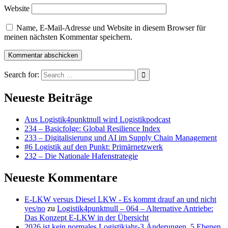
Website
Name, E-Mail-Adresse und Website in diesem Browser für
meinen nächsten Kommentar speichern.
Search for:
Neueste Beiträge
Aus Logistik4punktnull wird Logistikpodcast
234 – Basicfolge: Global Resilience Index
233 – Digitalisierung und AI im Supply Chain Management
#6 Logistik auf den Punkt: Primärnetzwerk
232 – Die Nationale Hafenstrategie
Neueste Kommentare
E-LKW versus Diesel LKW - Es kommt drauf an und nicht
yes/no
zu
Logistik4punktnull – 064 – Alternative Antriebe:
Das Konzept E-LKW in der Übersicht
2026 ist kein normales Logistikjahr-3 Änderungen, 5 Ebenen