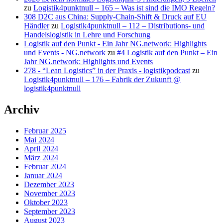
zu
Logistik4punktnull – 165 – Was ist sind die IMO Regeln?
308 D2C aus China: Supply-Chain-Shift & Druck auf EU
Händler
zu
Logistik4punktnull – 112 – Distributions- und
Handelslogistik in Lehre und Forschung
Logistik auf den Punkt - Ein Jahr NG.network: Highlights
und Events - NG.network
zu
#4 Logistik auf den Punkt – Ein
Jahr NG.network: Highlights und Events
278 - “Lean Logistics” in der Praxis - logistikpodcast
zu
Logistik4punktnull – 176 – Fabrik der Zukunft @
logistik4punktnull
Archiv
Februar 2025
Mai 2024
April 2024
März 2024
Februar 2024
Januar 2024
Dezember 2023
November 2023
Oktober 2023
September 2023
August 2023