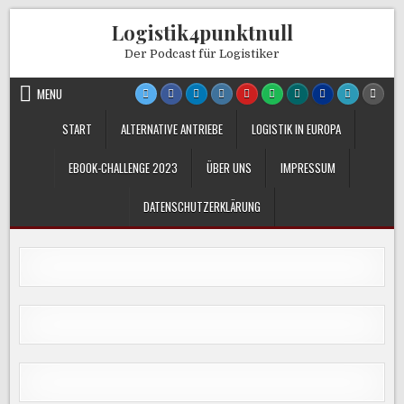
Skip
Logistik4punktnull
to
content
Der Podcast für Logistiker
MENU
START
ALTERNATIVE ANTRIEBE
LOGISTIK IN EUROPA
EBOOK-CHALLENGE 2023
ÜBER UNS
IMPRESSUM
DATENSCHUTZERKLÄRUNG