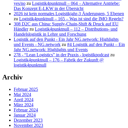
yes/no
zu
Logistik4punktnull – 064 – Alternative Antriebe:
Das Konzept E-LKW in der Übersicht
2026 ist kein normales Logistikjahr-3 Änderungen, 5 Ebenen
zu
Logistik4punktnull – 165 – Was ist sind die IMO Regeln?
308 D2C aus China: Supply-Chain-Shift & Druck auf EU
Händler
zu
Logistik4punktnull – 112 – Distributions- und
Handelslogistik in Lehre und Forschung
Logistik auf den Punkt - Ein Jahr NG.network: Highlights
und Events - NG.network
zu
#4 Logistik auf den Punkt – Ein
Jahr NG.network: Highlights und Events
278 - “Lean Logistics” in der Praxis - logistikpodcast
zu
Logistik4punktnull – 176 – Fabrik der Zukunft @
logistik4punktnull
Archiv
Februar 2025
Mai 2024
April 2024
März 2024
Februar 2024
Januar 2024
Dezember 2023
November 2023