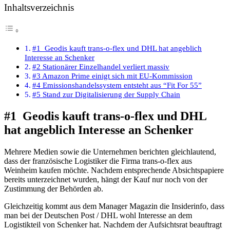
Inhaltsverzeichnis
#1 Geodis kauft trans-o-flex und DHL hat angeblich
Interesse an Schenker
#2 Stationärer Einzelhandel verliert massiv
#3 Amazon Prime einigt sich mit EU-Kommission
#4 Emissionshandelssystem entsteht aus “Fit For 55”
#5 Stand zur Digitalisierung der Supply Chain
#1 Geodis kauft trans-o-flex und DHL
hat angeblich Interesse an Schenker
Mehrere Medien sowie die Unternehmen berichten gleichlautend,
dass der französische Logistiker die Firma trans-o-flex aus
Weinheim kaufen möchte. Nachdem entsprechende Absichtspapiere
bereits unterzeichnet wurden, hängt der Kauf nur noch von der
Zustimmung der Behörden ab.
Gleichzeitig kommt aus dem Manager Magazin die Insiderinfo, dass
man bei der Deutschen Post / DHL wohl Interesse an dem
Logistikteil von Schenker hat. Nachdem der Aufsichtsrat beauftragt