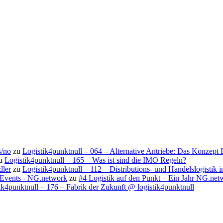
s/no
zu
Logistik4punktnull – 064 – Alternative Antriebe: Das Konzept
u
Logistik4punktnull – 165 – Was ist sind die IMO Regeln?
dler
zu
Logistik4punktnull – 112 – Distributions- und Handelslogistik
d Events - NG.network
zu
#4 Logistik auf den Punkt – Ein Jahr NG.net
ik4punktnull – 176 – Fabrik der Zukunft @ logistik4punktnull