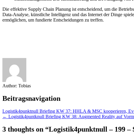
Die effektive Supply Chain Planung ist entscheidend, um die Betrieb
Data-Analyse, künstliche Intelligenz und das Internet der Dinge spi
ermöglichen, um fundierte Entscheidungen zu treffen.
Author:
Tobias
Beitragsnavigation
Logistik4punktnull Briefing KW 37: HHLA & MSC kooperieren, Ever
← Logistik4puntknull Briefing KW 38: Augmented Reality auf Vorma
3 thoughts on “
Logistik4punktnull – 199 –