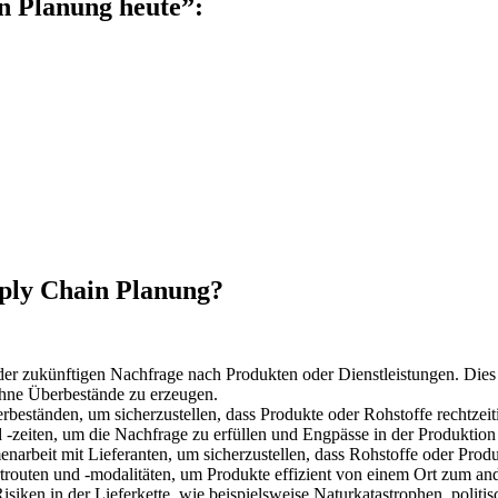
n Planung heute”:
pply Chain Planung?
r zukünftigen Nachfrage nach Produkten oder Dienstleistungen. Dies ist
hne Überbestände zu erzeugen.
eständen, um sicherzustellen, dass Produkte oder Rohstoffe rechtzeit
 -zeiten, um die Nachfrage zu erfüllen und Engpässe in der Produktion
it mit Lieferanten, um sicherzustellen, dass Rohstoffe oder Produkte
rtrouten und -modalitäten, um Produkte effizient von einem Ort zum a
ken in der Lieferkette, wie beispielsweise Naturkatastrophen, politisc