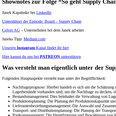
Shownotes zur Folge “So geht Supply Chai
Janek Kapahnke bei
LinkedIn
Unterstützer der Episode: Board – Supply Chain
Celver AG
– Unternehmen bei dem Janek arbeitet
Janeks Tipp:
Medium.com
Unseren
Instagram
Kanal findet ihr hier
Hier kannst du uns bei
PATREON
unterstützen
Was versteht man eigentlich unter der Su
Folgenden Hauptaspekte versteht man unter der Begrifflichkeit:
Nachfrageprognose: Hierbei handelt es sich um die Schätzung de
Lagerbestände vorhanden sind, um die Nachfrage zu decken, o
Bestandsmanagement: Dies beinhaltet die Verwaltung von Lagerb
Produktionsplanung: Die Planung der Produktionskapazität und
Lieferantenbeziehungsmanagement: Die Auswahl und Zusammenarbe
Transport- und Distributionsplanung: Die Planung der Transpo
Risikomanagement: Die Identifizierung und Bewältigung von Risi