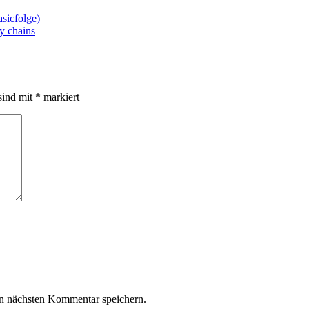
asicfolge)
ly chains
sind mit
*
markiert
n nächsten Kommentar speichern.