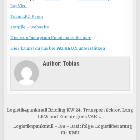
LogVice
Team LKZ Prien
statpile – Webseite
Unseren
Instagram
Kanal findet ihr hier
Hier kannst du uns bei
PATREON
unterstützen
Author:
Tobias
Beitragsnavigation
Logistik4punktnull Briefing KW 24: Transport Sektor, Lang
LKW und Einride goes VAE →
← Logistik4punktnull – 186 – Basicfolge: Logistikberatung
für KMU