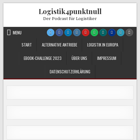
Skip
Logistik4punktnull
to
content
Der Podcast für Logistiker
MENU
START
ALTERNATIVE ANTRIEBE
LOGISTIK IN EUROPA
EBOOK-CHALLENGE 2023
ÜBER UNS
IMPRESSUM
DATENSCHUTZERKLÄRUNG